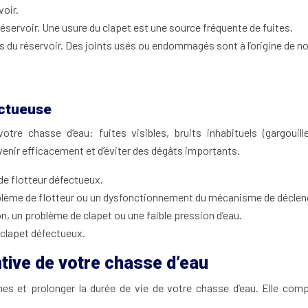
voir.
 réservoir. Une usure du clapet est une source fréquente de fuites.
s du réservoir. Des joints usés ou endommagés sont à l’origine de n
ectueuse
tre chasse d’eau: fuites visibles, bruits inhabituels (gargoui
venir efficacement et d’éviter des dégâts importants.
de flotteur défectueux.
roblème de flotteur ou un dysfonctionnement du mécanisme de décle
n, un problème de clapet ou une faible pression d’eau.
 clapet défectueux.
tive de votre chasse d’eau
es et prolonger la durée de vie de votre chasse d’eau. Elle compr