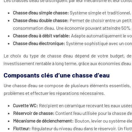
Les chasses d’eau se distinguent par leur mécanisme et leur cons
Chasse d’eau simple chasse:
Système simple et traditionnel,
Chasse d’eau double chasse:
Permet de choisir entre un petit
consommation d’eau. Une économie pouvant atteindre 50% p
Chasse d’eau à débit variable:
Adapte automatiquement le volu
Chasse d’eau électronique:
Système sophistiqué avec un cont
Le choix du type de chasse d’eau dépend de votre budget, de
investissement rentable à long terme, grâce aux économies d’eau 
Composants clés d’une chasse d’eau
Une chasse d’eau se compose de plusieurs éléments essentiels, d
problèmes et effectuer les réparations nécessaires.
Cuvette WC:
Récipient en céramique recevant les eaux usée
Réservoir de chasse:
Contient l’eau utilisée pour la chasse d’
Mécanisme de déclenchement:
Bouton, levier ou système éle
Flotteur:
Régulateur du niveau d’eau dans le réservoir. Un flo