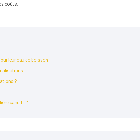
es coûts.
pour leur eau de boisson
analisations
sations ?
re sans fil ?