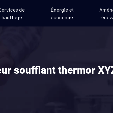
Services de
Énergie et
Amén
chauffage
économie
rénov
eur soufflant thermor XY