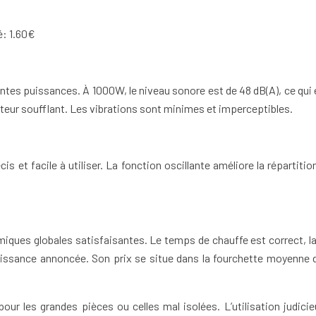
é: 1.60€
tes puissances. À 1000W, le niveau sonore est de 48 dB(A), ce qui 
teur soufflant. Les vibrations sont minimes et imperceptibles.
 et facile à utiliser. La fonction oscillante améliore la répartiti
ques globales satisfaisantes. Le temps de chauffe est correct, la 
ssance annoncée. Son prix se situe dans la fourchette moyenne du
ur les grandes pièces ou celles mal isolées. L’utilisation judic