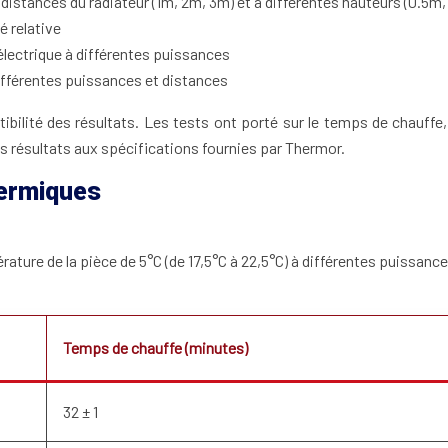
istances du radiateur (1m, 2m, 3m) et à différentes hauteurs (0.5m,
é relative
lectrique à différentes puissances
ifférentes puissances et distances
bilité des résultats. Les tests ont porté sur le temps de chauffe, 
s résultats aux spécifications fournies par Thermor.
hermiques
re de la pièce de 5°C (de 17,5°C à 22,5°C) à différentes puissances.
Temps de chauffe (minutes)
32 ± 1